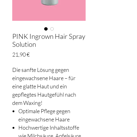
PINK Ingrown Hair Spray
Solution
Preis
21,90 €
Die sanfte Lösung gegen
eingewachsene Haare – für
eine glatte Haut und ein
gepflegtes Hautgefühl nach
dem Waxing!
Optimale Pflege gegen
eingewachsene Haare
Hochwertige Inhaltsstoffe
wie Milchsäure, Apfelsäure