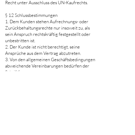
Recht unter Ausschluss des UN-Kaufrechts.
§ 12 Schlussbestimmungen
1. Dem Kunden stehen Aufrechnungs- oder
Zurückbehaltungsrechte nur insoweit zu, als
sein Anspruch rechtskräftig festgestellt oder
unbestritten ist.
2. Der Kunde ist nicht berechtigt, seine
Ansprüche aus dem Vertrag abzutreten.
3. Von den allgemeinen Geschäftsbedingungen
abweichende Vereinbarungen bedürfen der
Schriftform.
4. Erfüllungsort und Gerichtsstand ist der Sitz
der Kosmetikpraxis.
5. Sollte eine oder mehrere der vorstehenden
Bestimmungen ungültig sein, so soll die
Wirksamkeit der übrigen Bestimmungen
hiervon nicht berührt werden. Dies gilt auch,
wenn innerhalb einer Regelung ein Teil
unwirksam, ein anderer Teil aber wirksam ist.
Die jeweils unwirksame Bestimmung soll von