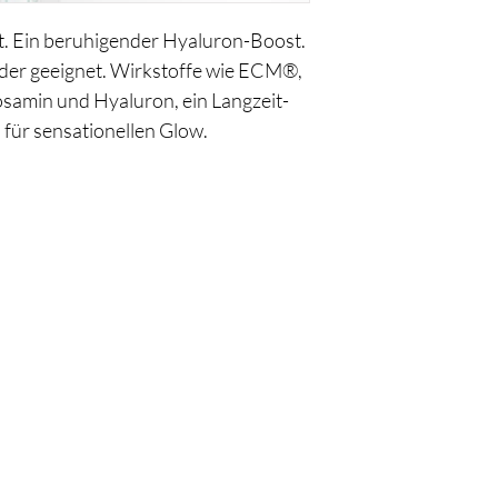
Alkohol
Nano-Partikel
t. Ein beruhigender Hyaluron-Boost.
Silikon
ilder geeignet. Wirkstoffe wie ECM®,
Parabene
PEG/ PPG
osamin und Hyaluron, ein Langzeit-
Phenoxyethanol
 für sensationellen Glow.
Farbstoffe
tierische Inhaltssto
Paraffin
Mikroplastik (feste
Acrylate Crosspolym
Schon auf der
Liste?