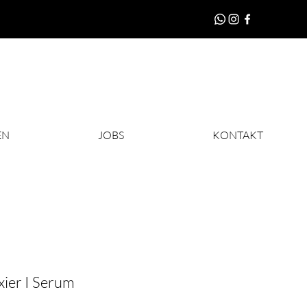
EN
JOBS
KONTAKT
xier I Serum